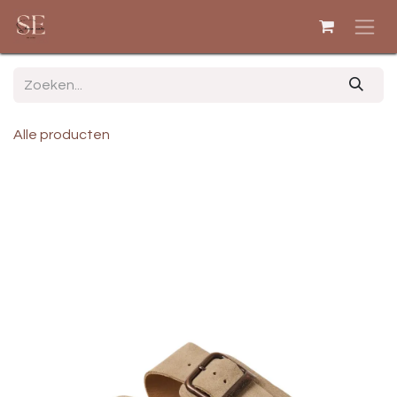
Overslaan naar inhoud
Alle producten