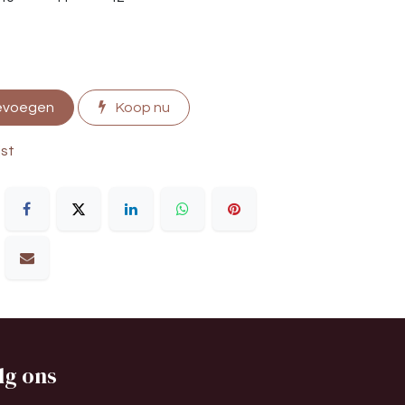
evoegen
Koop nu
jst
lg ons