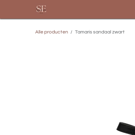
Overslaan naar inhoud
Startpagina
Assortiment
Alle producten
Tamaris sandaal zwart