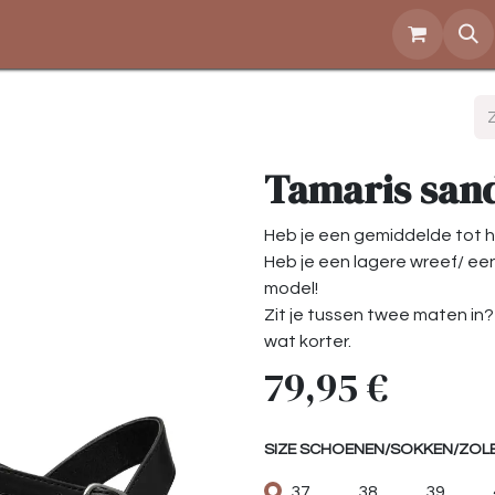
Over ons
Openingstijden
Contact
Shop
Tamaris san
Heb je een gemiddelde tot h
Heb je een lagere wreef/ ee
model!
Zit je tussen twee maten in?
wat korter.
79,95
€
SIZE SCHOENEN/SOKKEN/ZOL
37
38
39