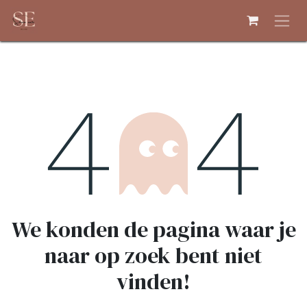
Overslaan naar inhoud
Fout 404
We konden de pagina waar je
naar op zoek bent niet
vinden!