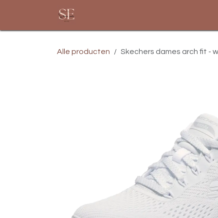
Overslaan naar inhoud
Startpagina
Assortiment
Alle producten
Skechers dames arch fit - 