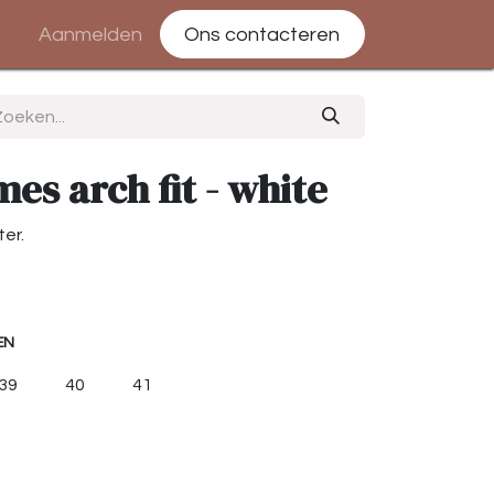
Aanmelden
Ons contacteren
es arch fit - white
er.
EN
39
40
41