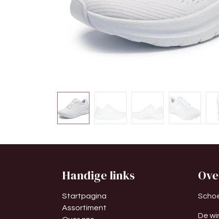
Handige links
Ove
Startpagina
Schoe
Assortiment
De wi