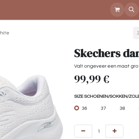
Over ons
Openingstijden
Contact
Shop
white
Skechers dam
Valt ongeveer een maat grot
99,99
€
SIZE SCHOENEN/SOKKEN/ZOL
36
37
38