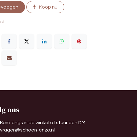
evoegen
Koop nu
jst
lg ons
Kom langs in de winkel of stuur een DM
vragen@schoen-enzo.nl