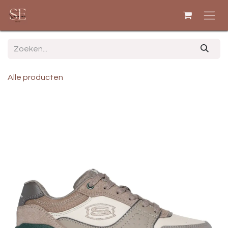
Overslaan naar inhoud
Alle producten