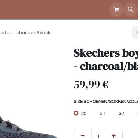
Over ons
Openingstijden
Contact
Shop
e-step - charcoal/black
Skechers boys
- charcoal/b
59,99
€
SIZE SCHOENEN/SOKKEN/ZOL
30
31
32