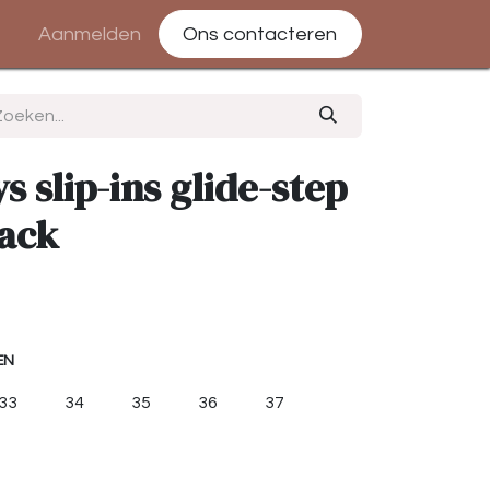
Aanmelden
Ons contacteren
 slip-ins glide-step
lack
EN
33
34
35
36
37