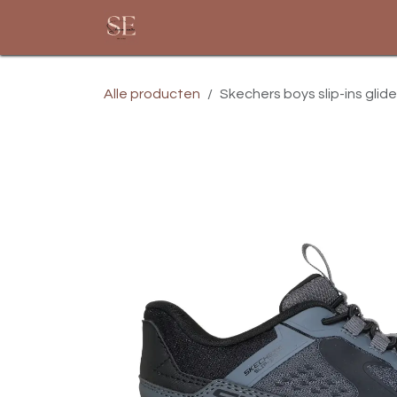
Overslaan naar inhoud
Startpagina
Assortiment
Alle producten
Skechers boys slip-ins glid