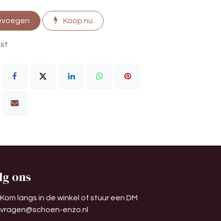
evoegen
Koop nu
jst
lg ons
Kom langs in de winkel of stuur een DM
vragen@schoen-enzo.nl