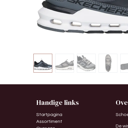
Handige links
Ove
Startpagina
Schoe
Assortiment
De wi