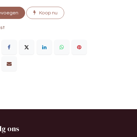
evoegen
Koop nu
jst
lg ons