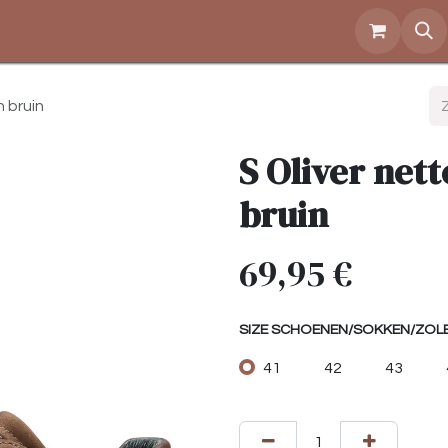
Over ons
Openingstijden
Contact
Shop
 bruin
S Oliver net
bruin
69,95
€
SIZE SCHOENEN/SOKKEN/ZOL
41
42
43