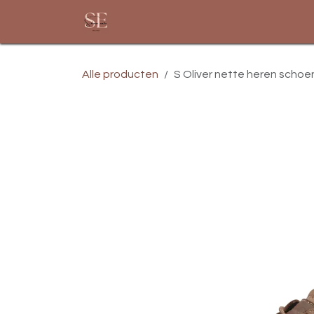
Overslaan naar inhoud
Startpagina
Assortiment
Alle producten
S Oliver nette heren schoen