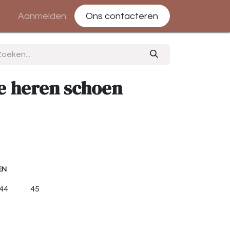
Aanmelden
Ons contacteren
te heren schoen
EN
44
45