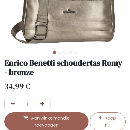
Enrico Benetti schoudertas Romy
- bronze
34,99
€
Aan winkelmandje
Koop
toevoegen
nu