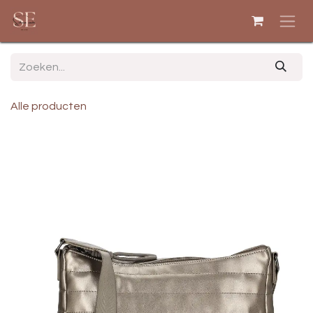
Overslaan naar inhoud
Alle producten