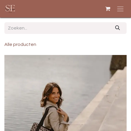
Overslaan naar inhoud
Alle producten