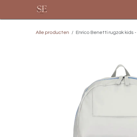
Overslaan naar inhoud
Startpagina
Assortiment
Alle producten
Enrico Benetti rugzak kids