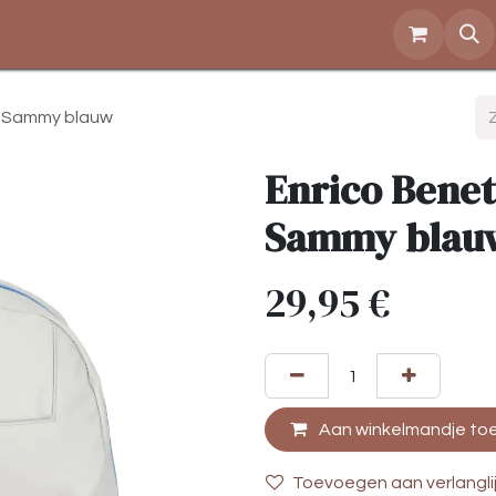
Over ons
Openingstijden
Contact
Shop
 - Sammy blauw
Enrico Benet
Sammy blau
29,95
€
Aan winkelmandje to
Toevoegen aan verlangli