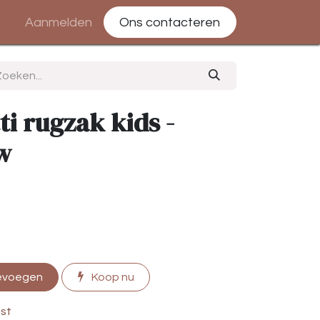
Aanmelden
Ons contacteren
ti rugzak kids -
w
evoegen
Koop nu
jst