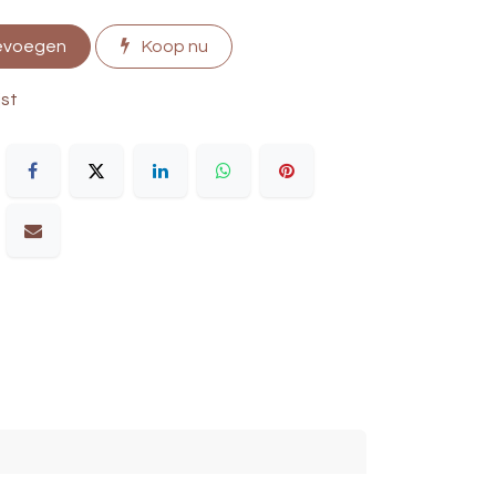
evoegen
Koop nu
jst