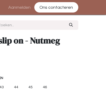
Aanmelden
Ons contacteren
slip on - Nutmeg
EN
43
44
45
46