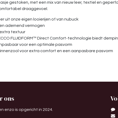
asje gestoken, met een mix van nieuw leer, textiel en geperfor
comfortabel draaggevoel.
r uit onze eigen looierijen of van nubuck
id en ademend vermogen
extra textuur
ECCO FLUIDFORM™ Direct Comfort-technologie biedt demping e
aanpasbaar voor een optimale pasvorm
binnenzool voor extra comfort en een aanpasbare pasvorm
r ons
Vo
n enzo is opgericht in 2024.