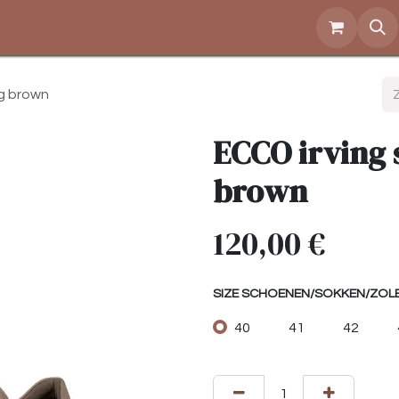
Over ons
Openingstijden
Contact
Shop
eg brown
ECCO irving 
brown
120,00
€
SIZE SCHOENEN/SOKKEN/ZOL
40
41
42