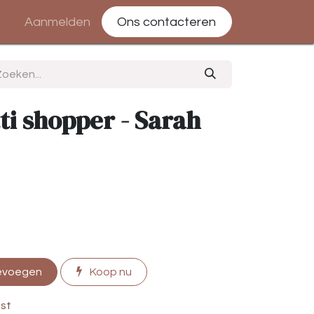
Aanmelden
Ons contacteren
ti shopper - Sarah
evoegen
Koop nu
jst