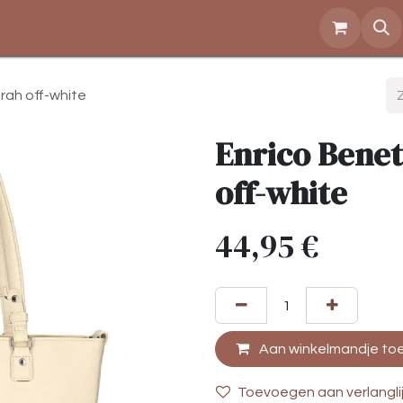
Over ons
Openingstijden
Contact
Shop
rah off-white
Enrico Benet
off-white
44,95
€
Aan winkelmandje to
Toevoegen aan verlangli