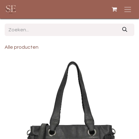
Overslaan naar inhoud
Alle producten