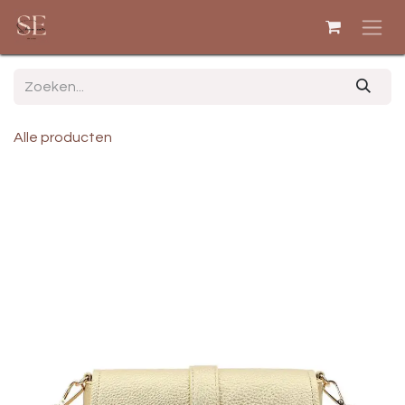
Overslaan naar inhoud
Alle producten