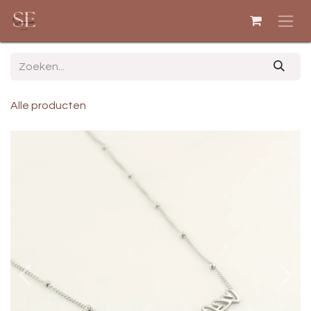
Overslaan naar inhoud
Alle producten