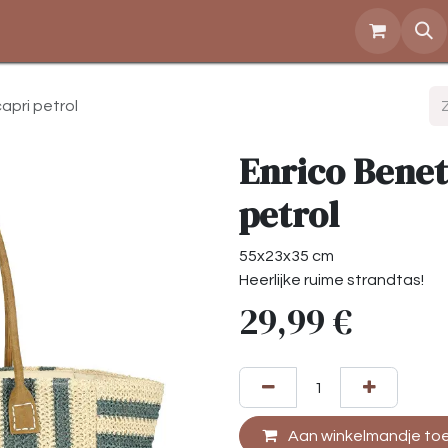
Over ons
Openingstijden
Contact
Shop
apri petrol
Enrico Benett
petrol
55x23x35 cm
Heerlijke ruime strandtas!
29,99
€
Aan winkelmandje to