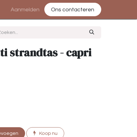
Aanmelden
Ons contacteren
i strandtas - capri
evoegen
Koop nu