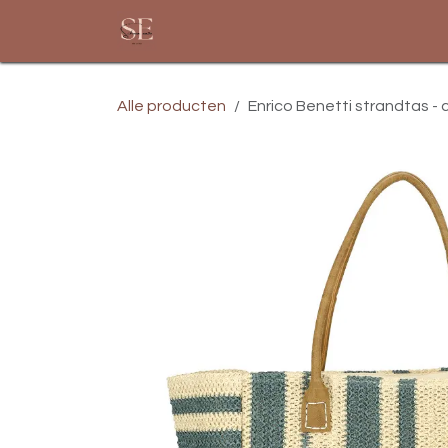
Overslaan naar inhoud
Startpagina
Assortiment
Alle producten
Enrico Benetti strandtas - c