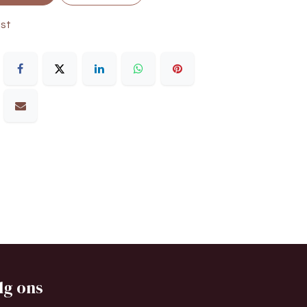
jst
lg ons