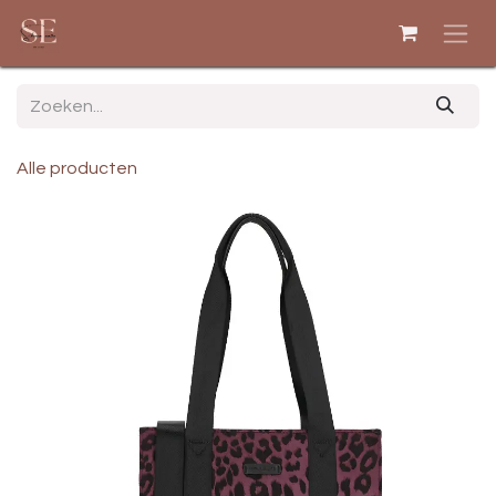
Overslaan naar inhoud
Alle producten